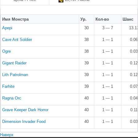
Имя Монстра
Ур.
Кол-во
Шанс
Apepi
30
3 — 7
13.1
Cave Ant Soldier
38
1 — 1
0.0
Ogre
38
1 — 1
0.0
Gigant Raider
39
1 — 1
0.1
Lith Patrolman
39
1 — 1
0.1
Farhite
39
1 — 1
0.0
Ragna Orc
40
1 — 1
0.0
Grave Keeper Dark Horror
40
1 — 1
0.1
Dimension Invader Food
40
1 — 1
0.0
Наверх