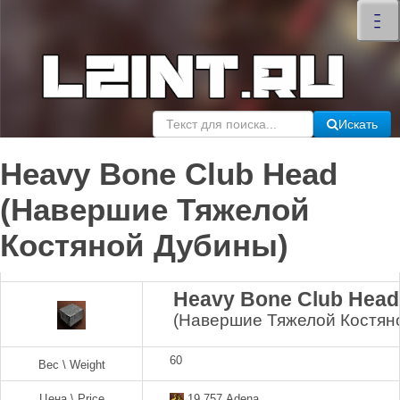
×
–
–
–
Искать
Heavy Bone Club Head
(Навершие Тяжелой
Костяной Дубины)
Heavy Bone Club Head
(Навершие Тяжелой Костян
60
Вес \ Weight
Цена \ Price
19,757 Adena