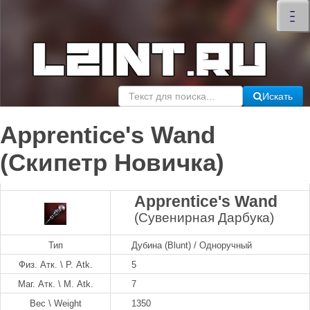
×
–
–
–
Искать
Apprentice's Wand
(Скипетр Новичка)
Apprentice's Wand
(Сувенирная Дарбука)
Тип
Дубина (Blunt) / Одноручный
Физ. Атк. \ P. Atk.
5
Маг. Атк. \ M. Atk.
7
Вес \ Weight
1350