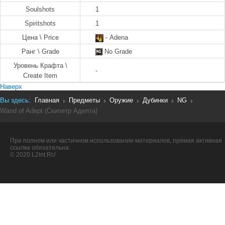
Soulshots
1
Spiritshots
1
Цена \ Price
- Adena
Ранг \ Grade
No Grade
Уровень Крафта \
-
Create Item
Наверх
Вы здесь:
Главная
Предметы
Оружие
Дубинки
NG
Wand of Adept (Скипетр Адепта)
При полном или частичном использовании материалов, прямая активная
ссылка обязательна.
© 2020 L2Int.RU