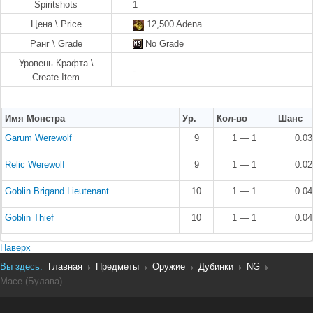
Spiritshots
1
Цена \ Price
12,500 Adena
Ранг \ Grade
No Grade
Уровень Крафта \
-
Create Item
Имя Монстра
Ур.
Кол-во
Шанс
Garum Werewolf
9
1 — 1
0.0
Relic Werewolf
9
1 — 1
0.0
Goblin Brigand Lieutenant
10
1 — 1
0.0
Goblin Thief
10
1 — 1
0.0
Наверх
Вы здесь:
Главная
Предметы
Оружие
Дубинки
NG
Mace (Булава)