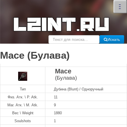
×
–
–
–
Искать
Mace (Булава)
Mace
(Булава)
Тип
Дубина (Blunt) / Одноручный
Физ. Атк. \ P. Atk.
11
Маг. Атк. \ M. Atk.
9
Вес \ Weight
1880
Soulshots
1