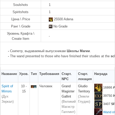
Soulshots
1
Spiritshots
1
Цена \ Price
25500 Adena
Ранг \ Grade
No Grade
Уровень Крафта \
-
Create Item
-
Скипетр, выдаваемый выпускникам
Школы Магии
.
-
The wand presented to those who have finished their studies at the
sch
Название
Уров.
Тип
Требования
Старт.
Старт.
Награда
NPC
локация
Spirit of
10 -
Человек
Grand
Gludio
16866
A
Mirrors
15
Magister
Territory
39750
X
(Дух
Gallint
(Земли
Зеркал)
(Великий
Глудио)
3407
S
Магистр
Галлинт)
Wand of