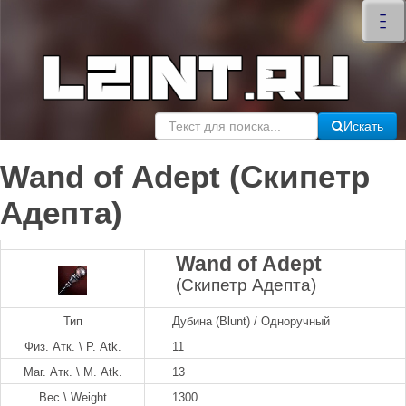
×
–
–
–
Искать
Wand of Adept (Скипетр
Адепта)
Wand of Adept
(Скипетр Адепта)
Тип
Дубина (Blunt) / Одноручный
Физ. Атк. \ P. Atk.
11
Маг. Атк. \ M. Atk.
13
Вес \ Weight
1300