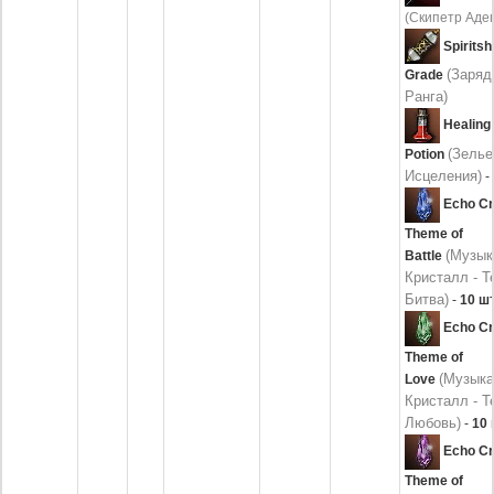
(Скипетр Аде
Spiritsh
(Заряд
Grade
Ранга)
Healing
(Зелье
Potion
Исцеления)
-
Echo Cr
Theme of
(Музык
Battle
Кристалл - Т
Битва)
-
10 шт
Echo Cr
Theme of
(Музык
Love
Кристалл - Т
Любовь)
-
10 
Echo Cr
Theme of