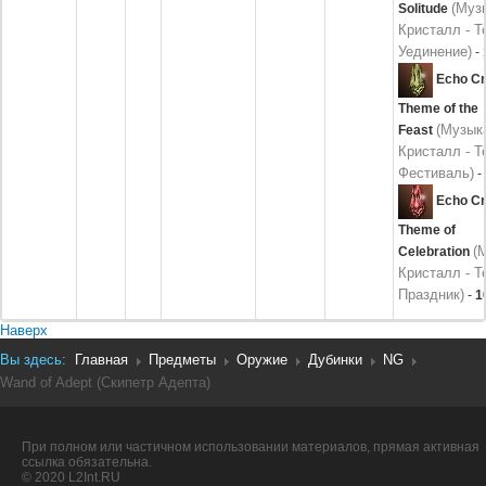
(Муз
Solitude
Кристалл - Т
Уединение)
-
Echo Cr
Theme of the
(Музык
Feast
Кристалл - Т
Фестиваль)
-
Echo Cr
Theme of
(
Celebration
Кристалл - Т
Праздник)
-
1
Наверх
Вы здесь:
Главная
Предметы
Оружие
Дубинки
NG
Wand of Adept (Скипетр Адепта)
При полном или частичном использовании материалов, прямая активная
ссылка обязательна.
© 2020 L2Int.RU