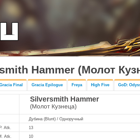
rsmith Hammer (Молот Куз
Gracia Final
Gracia Epilogue
Freya
High Five
GoD: Odys
Silversmith Hammer
(Молот Кузнеца)
Дубина (Blunt) / Одноручный
P. Atk.
13
M. Atk.
10