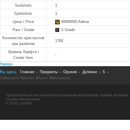
Soulshots
1
Spiritshots
1
Цена \ Price
48800000 Adena
Ранг \ Grade
S Grade
Количество кристаллов
1765
при разбитии
Уровень Крафта \
-
Create Item
Наверх
Вы здесь:
Главная
Предметы
Оружие
Дубинки
S
Yablonski's Hammer (Молот Яблонского)
При полном или частичном использовании материалов, прямая активная
ссылка обязательна.
© 2020 L2Int.RU