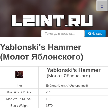
×
–
–
–
Искать
Yablonski's Hammer
(Молот Яблонского)
Yablonski's Hammer
(Молот Яблонского)
Тип
Дубина (Blunt) / Одноручный
Физ. Атк. \ P. Atk.
251
Маг. Атк. \ M. Atk.
121
Вес \ Weight
1570