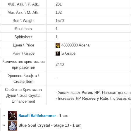
Физ. Атк. \ P. Atk.
281
Маг. Атк. \ M. Atk.
132
Вес \ Weight
1570
Soulshots
1
Spiritshots
1
Цена \ Price
48800000 Adena
Ранг \ Grade
S Grade
Количество кристаллов
2440
при разбитии
Уровень Крафта \
-
Create Item
Свойство Кристалла
-
Увеличивает
Реген. HP
. Наносит допол
Души \ Soul Crystal
-
Increases
HP Recovery Rate
. Increases d
Enhancement
Basalt Battlehammer
- 1 шт.
Blue Soul Crystal - Stage 13 - 1 шт.