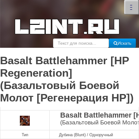
×
–
–
–
Искать
Basalt Battlehammer [HP
Regeneration]
(Базальтовый Боевой
Молот [Регенерация HP])
Basalt Battlehammer [
(Базальтовый Боевой Молот
Тип
Дубина (Blunt) / Одноручный