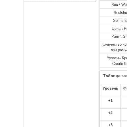
Вес \ We
Soulsho
Spiritsh
Цена \ P
Ранг \ G
Количество кр
при разб
Уровень Кр
Create I
Таблица за
Уровень
Ф
+1
+2
+3