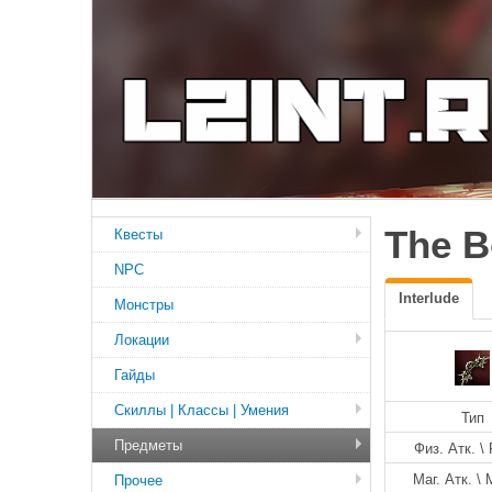
The B
Квесты
NPC
Interlude
Монстры
Локации
Гайды
Скиллы | Классы | Умения
Тип
Предметы
Физ. Атк. \ 
Маг. Атк. \ 
Прочее