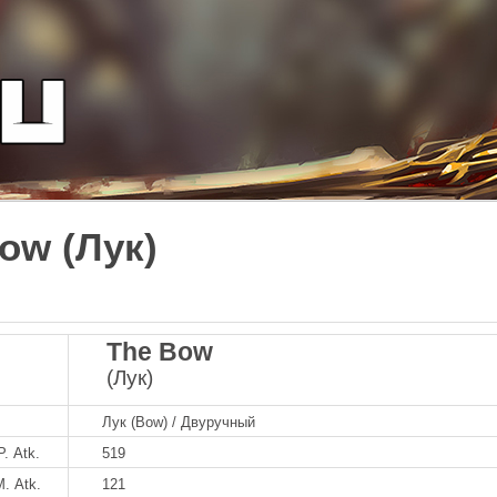
ow (Лук)
The Bow
(Лук)
Лук (Bow) / Двуручный
P. Atk.
519
M. Atk.
121