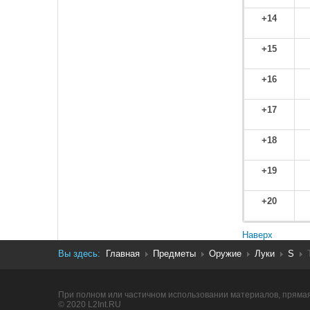
+14
+15
+16
+17
+18
+19
+20
Наверх
Вы здесь:
Главная
Предметы
Оружие
Луки
S
При полном или частичном использовании материалов, прямая
© 2020 L2Int.RU