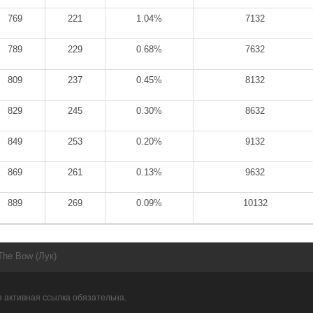
769
221
1.04%
7132
789
229
0.68%
7632
809
237
0.45%
8132
829
245
0.30%
8632
849
253
0.20%
9132
869
261
0.13%
9632
889
269
0.09%
10132
The Bow (Лук)
 активная ссылка обязательна.