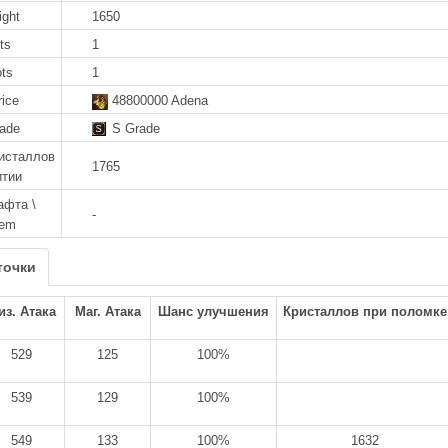
ight
1650
ts
1
ots
1
rice
48800000 Adena
rade
S Grade
исталлов
1765
итии
афта \
-
tem
точки
из. Атака
Маг. Атака
Шанс улучшения
Кристаллов при поломке
529
125
100%
539
129
100%
549
133
100%
1632