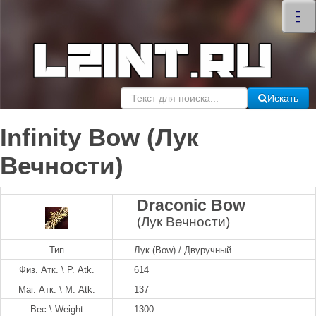
×
–
–
–
Искать
Infinity Bow (Лук
Вечности)
Draconic Bow
(Лук Вечности)
Тип
Лук (Bow) / Двуручный
Физ. Атк. \ P. Atk.
614
Маг. Атк. \ M. Atk.
137
Вес \ Weight
1300