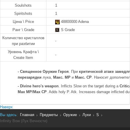
Soulshots
1
Spiritshots
1
Цена \ Price
48800000 Adena
Ранг \ Grade
S Grade
Количество кристаллов
-
при разбитии
Уровень Крафта \
-
Create Item
-
Священное Оружие Героя
. При
критической
атаке замедл
перезарядки
лука,
Макс. MP
и
Макс. CP
. Наносит дополните
-
Divine hero's weapon
. Inflicts Slow on the target during a
Critic
Max MP/Max CP
. Adds holy P. Atk. Increases damage inflicted du
Наверх
Вы здесь:
Главная
Предметы
Оружие
Луки
S
Infinity Bow (Лук Вечности)