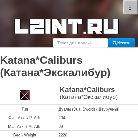
×
–
–
–
Искать
Katana*Caliburs
(Катана*Экскалибур)
Katana*Caliburs
(Катана*Экскалибур)
Тип
Дуалы (Dual Sword) / Двуручный
Физ. Атк. \ P. Atk.
204
Маг. Атк. \ M. Atk.
89
Вес \ Weight
2220