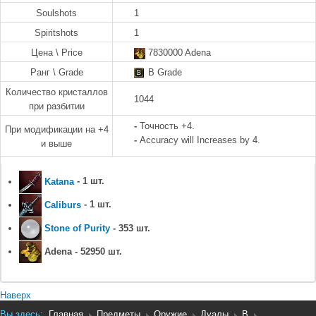
Soulshots
1
Spiritshots
1
Цена \ Price
7830000 Adena
Ранг \ Grade
B Grade
Количество кристаллов
1044
при разбитии
-
Точность +4.
При модификации на +4
-
Accuracy will Increases by 4.
и выше
Katana
- 1 шт.
Caliburs
- 1 шт.
Stone of Purity
- 353 шт.
Adena - 52950 шт.
Наверх
Вы здесь:
Главная
Предметы
Оружие
Дуалы
B