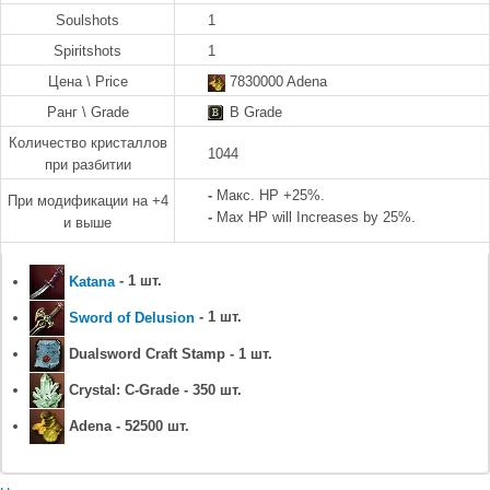
Soulshots
1
Spiritshots
1
Цена \ Price
7830000 Adena
Ранг \ Grade
B Grade
Количество кристаллов
1044
при разбитии
-
Макс. HP +25%.
При модификации на +4
-
Max HP will Increases by 25%.
и выше
Katana
- 1 шт.
Sword of Delusion
- 1 шт.
Dualsword Craft Stamp - 1 шт.
Crystal: C-Grade - 350 шт.
Adena - 52500 шт.