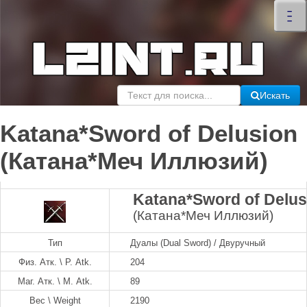
×
–
–
–
Искать
Katana*Sword of Delusion
(Катана*Меч Иллюзий)
Katana*Sword of Delus
(Катана*Меч Иллюзий)
Тип
Дуалы (Dual Sword) / Двуручный
Физ. Атк. \ P. Atk.
204
Маг. Атк. \ M. Atk.
89
Вес \ Weight
2190