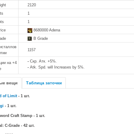
ight
2120
ts
1
ots
1
rice
8680000 Adena
rade
B Grade
исталлов
1157
итии
-
Скр. Атк. +5%.
ии на +4
-
Atk. Spd. will Increases by 5%.
е
ые вещи
Таблица заточки
 of Limit
- 1 шт.
gi
- 1 шт.
word Craft Stamp - 1 шт.
l: C-Grade - 42 шт.