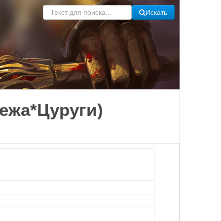
Искать
бежа*Цуруги)