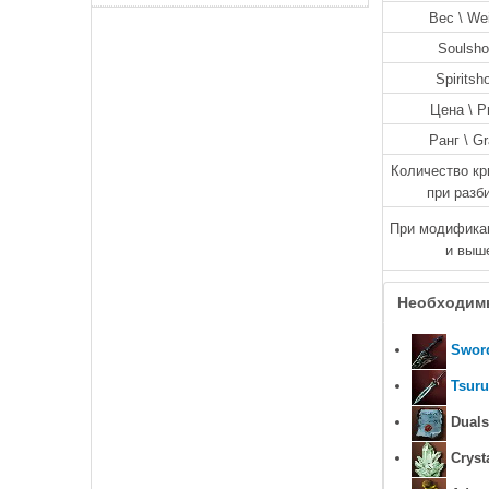
Вес \ We
Soulsho
Spiritsh
Цена \ P
Ранг \ G
Количество кр
при разб
При модификац
и выш
Необходим
Sword
Tsuru
Duals
Crysta