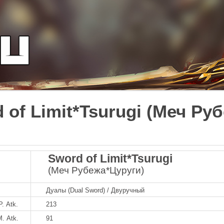
 of Limit*Tsurugi (Меч Ру
Sword of Limit*Tsurugi
(Меч Рубежа*Цуруги)
Дуалы (Dual Sword) / Двуручный
P. Atk.
213
M. Atk.
91