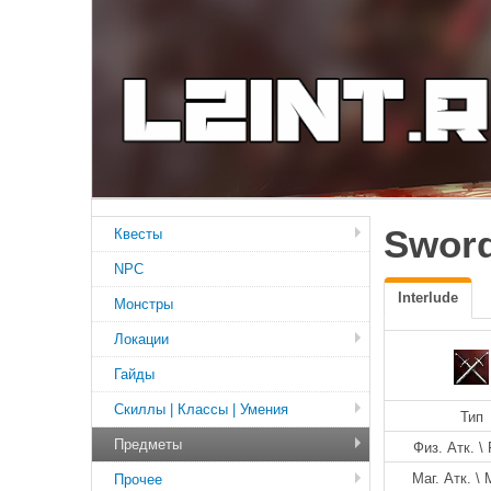
Sword
Квесты
NPC
Interlude
Монстры
Локации
Гайды
Скиллы | Классы | Умения
Тип
Предметы
Физ. Атк. \ 
Маг. Атк. \ 
Прочее