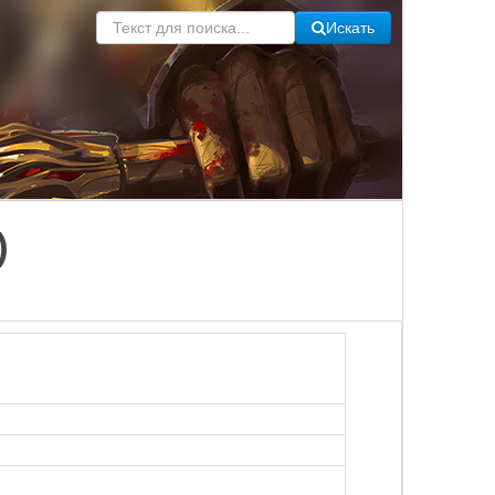
Искать
)