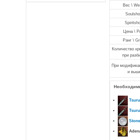
Вес \ We
Soulsho
Spiritsh
Цена \ P
Ранг \ G
Количество кр
при разб
При модификац
и выш
Необходим
Tsuru
Tsuru
Stone
Adena