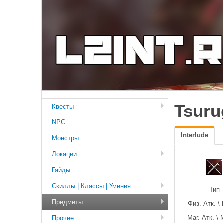
Tsuru
Квесты
NPC
Interlude
Монстры
Локации
Гайды
Скиллы | Классы | Умения
Тип
Предметы
Физ. Атк. \ 
Маг. Атк. \ 
Прочее