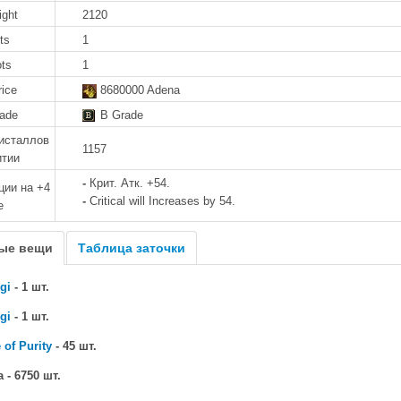
ight
2120
ts
1
ots
1
rice
8680000 Adena
rade
B Grade
исталлов
1157
итии
-
Крит. Атк. +54.
ии на +4
-
Critical will Increases by 54.
е
ые вещи
Таблица заточки
gi
- 1 шт.
gi
- 1 шт.
 of Purity
- 45 шт.
 - 6750 шт.