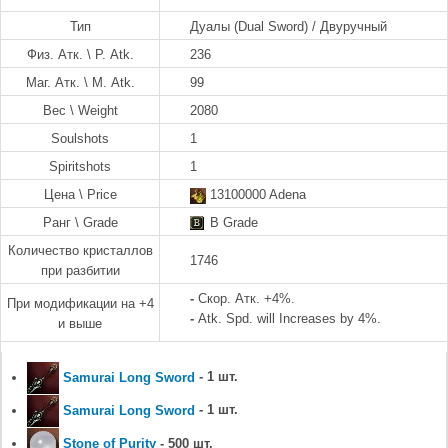
Тип
Дуалы (Dual Sword) / Двуручный
Физ. Атк. \ P. Atk.
236
Маг. Атк. \ M. Atk.
99
Вес \ Weight
2080
Soulshots
1
Spiritshots
1
Цена \ Price
13100000 Adena
Ранг \ Grade
B Grade
Количество кристаллов
1746
при разбитии
-
Скор. Атк. +4%.
При модификации на +4
-
Atk. Spd. will Increases by 4%.
и выше
Samurai Long Sword
- 1 шт.
Samurai Long Sword
- 1 шт.
Stone of Purity
- 500 шт.