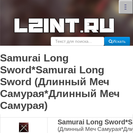
×
–
–
–
Искать
Samurai Long
Sword*Samurai Long
Sword (Длинный Меч
Самурая*Длинный Меч
Самурая)
Samurai Long Sword*S
(Длинный Меч Самурая*Дл