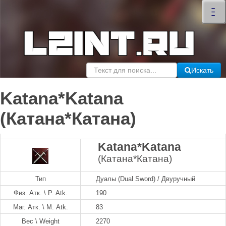
×
–
–
–
Искать
Katana*Katana
(Катана*Катана)
Katana*Katana
(Катана*Катана)
Тип
Дуалы (Dual Sword) / Двуручный
Физ. Атк. \ P. Atk.
190
Маг. Атк. \ M. Atk.
83
Вес \ Weight
2270