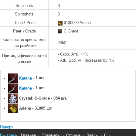
Soulshots
3
Spiritshots
3
Цена \ Price
6130000 Adena
Ранг \ Grade
C Grade
Количество кристаллов
2452
при разбитии
-
Скор. Атк. +4%.
При модификации на +4
-
Atk. Spd. will Increases by 4%.
и выше
Katana
- 1 шт.
Katana
- 1 шт.
Crystal: D-Grade - 954 шт.
Adena - 31005 шт.
Наверх
Вы здесь:
Главная
Предметы
Оружие
Дуалы
C