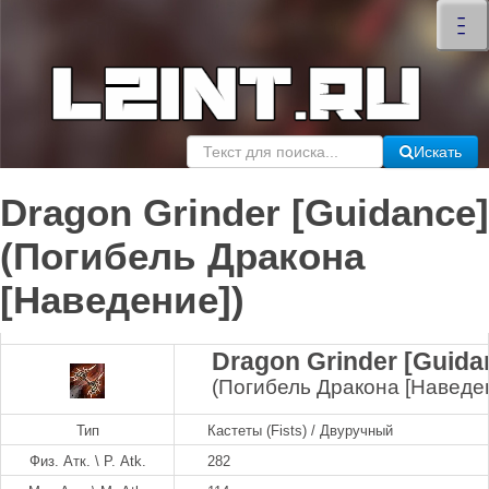
×
–
–
–
Искать
Dragon Grinder [Guidance]
(Погибель Дракона
[Наведение])
Dragon Grinder [Guida
(Погибель Дракона [Наведе
Тип
Кастеты (Fists) / Двуручный
Физ. Атк. \ P. Atk.
282