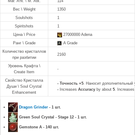
Маг. Атк. \ M. Atk.
114
Вес \ Weight
1350
Soulshots
1
Spiritshots
1
Цена \ Price
27000000 Adena
Ранг \ Grade
A Grade
Количество кристаллов
2160
при разбитии
Уровень Крафта \
-
Create Item
Свойство Кристалла
-
Точность +5
. Наносит дополнительный 
Души \ Soul Crystal
-
Increases
Accuracy
by about
5
. Increases
Enhancement
Dragon Grinder
- 1 шт.
Green Soul Crystal - Stage 12 - 1 шт.
Gemstone A - 140 шт.