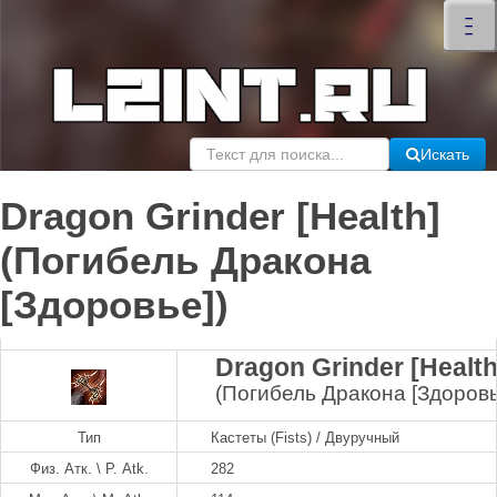
×
–
–
–
Искать
Dragon Grinder [Health]
(Погибель Дракона
[Здоровье])
Dragon Grinder [Health
(Погибель Дракона [Здоровь
Тип
Кастеты (Fists) / Двуручный
Физ. Атк. \ P. Atk.
282