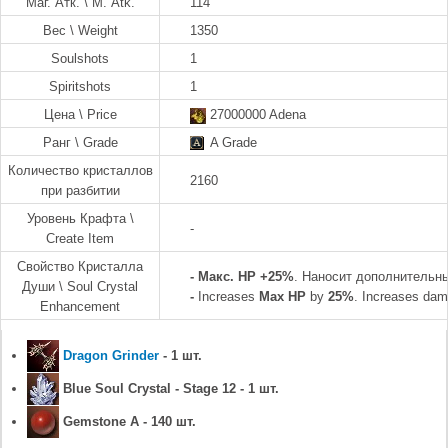
Маг. Атк. \ M. Atk.
114
Вес \ Weight
1350
Soulshots
1
Spiritshots
1
Цена \ Price
27000000 Adena
Ранг \ Grade
A Grade
Количество кристаллов
2160
при разбитии
Уровень Крафта \
-
Create Item
Свойство Кристалла
-
Макс. HP +25%
. Наносит дополнительн
Души \ Soul Crystal
-
Increases
Max HP
by
25%
. Increases dam
Enhancement
Dragon Grinder
- 1 шт.
Blue Soul Crystal - Stage 12 - 1 шт.
Gemstone A - 140 шт.