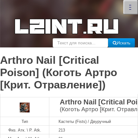
×
–
–
–
Искать
Arthro Nail [Critical
Poison] (Коготь Артро
[Крит. Отравление])
Arthro Nail [Critical Po
(Коготь Артро [Крит. Отравл
Тип
Кастеты (Fists) / Двуручный
Физ. Атк. \ P. Atk.
213