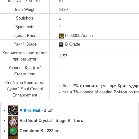
Маг. Атк. \ M. Atk.
91
Вес \ Weight
1420
Soulshots
1
Spiritshots
1
Цена \ Price
8680000 Adena
Ранг \ Grade
B Grade
Количество кристаллов
1157
при разбитии
Уровень Крафта \
-
Create Item
Свойство Кристалла
-
Шанс
7%
отравить
цель при
Крит. удар
Души \ Soul Crystal
-
Has a
7%
chance of casting
Poison
on the
Enhancement
Arthro Nail
- 1 шт.
Red Soul Crystal - Stage 9 - 1 шт.
Gemstone B - 222 шт.