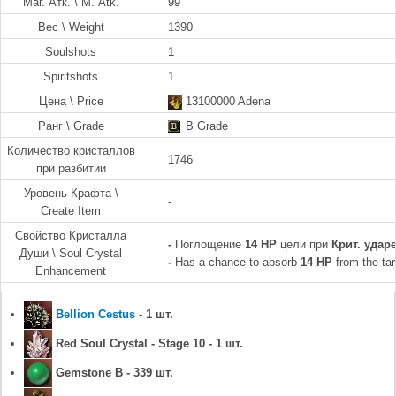
Маг. Атк. \ M. Atk.
99
Вес \ Weight
1390
Soulshots
1
Spiritshots
1
Цена \ Price
13100000 Adena
Ранг \ Grade
B Grade
Количество кристаллов
1746
при разбитии
Уровень Крафта \
-
Create Item
Свойство Кристалла
-
Поглощение
14 HP
цели при
Крит. удар
Души \ Soul Crystal
-
Has a chance to absorb
14 HP
from the tar
Enhancement
Bellion Cestus
- 1 шт.
Red Soul Crystal - Stage 10 - 1 шт.
Gemstone B - 339 шт.