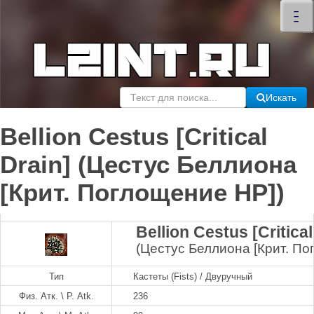
×
–
–
–
Искать
Bellion Cestus [Critical
Drain] (Цестус Беллиона
[Крит. Поглощение HP])
Bellion Cestus [Critical
(Цестус Беллиона [Крит. По
Тип
Кастеты (Fists) / Двуручный
Физ. Атк. \ P. Atk.
236