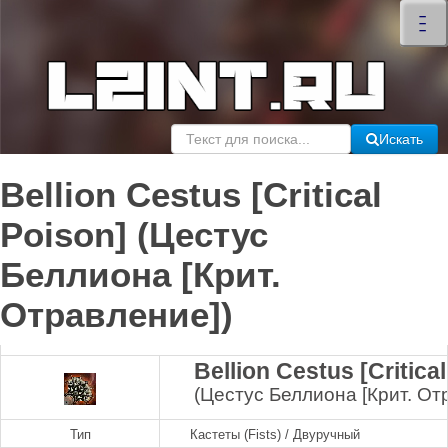
×
–
–
–
Искать
Bellion Cestus [Critical
Poison] (Цестус
Беллиона [Крит.
Отравление])
Bellion Cestus [Critica
(Цестус Беллиона [Крит. От
Тип
Кастеты (Fists) / Двуручный