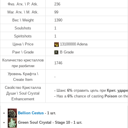
Физ. Атк. \ P. Atk.
236
Маг. Атк. \ M. Atk.
99
Вес \ Weight
1390
Soulshots
1
Spiritshots
1
Цена \ Price
13100000 Adena
Ранг \ Grade
B Grade
Количество кристаллов
1746
при разбитии
Уровень Крафта \
-
Create Item
Свойство Кристалла
-
Шанс
6%
отравить цель при
Крит. ударе
Души \ Soul Crystal
-
Has a
6%
chance of casting
Poison
on the
Enhancement
Bellion Cestus
- 1 шт.
Green Soul Crystal - Stage 10 - 1 шт.