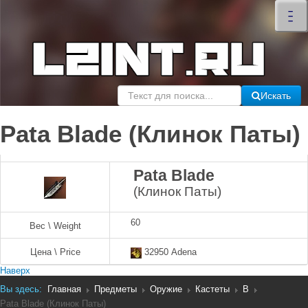
×
–
–
–
Искать
Pata Blade (Клинок Паты)
Pata Blade
(Клинок Паты)
60
Вес \ Weight
Цена \ Price
32950 Adena
Наверх
Вы здесь:
Главная
Предметы
Оружие
Кастеты
B
Pata Blade (Клинок Паты)