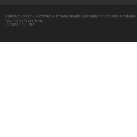
При полном или частичном использовании материалов, прямая активная
ссылка обязательна.
© 2020 L2Int.RU