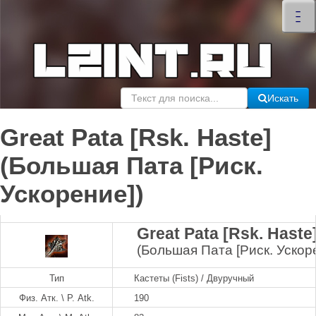
×
–
–
–
Искать
Great Pata [Rsk. Haste]
(Большая Пата [Риск.
Ускорение])
Great Pata [Rsk. Haste
(Большая Пата [Риск. Ускор
Тип
Кастеты (Fists) / Двуручный
Физ. Атк. \ P. Atk.
190