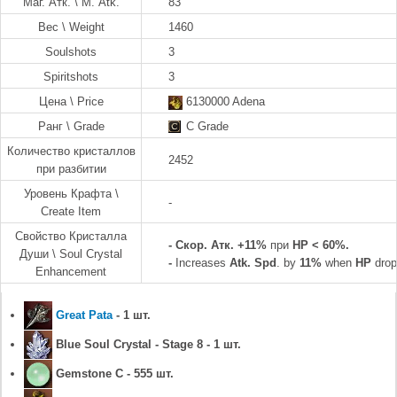
Маг. Атк. \ M. Atk.
83
Вес \ Weight
1460
Soulshots
3
Spiritshots
3
Цена \ Price
6130000 Adena
Ранг \ Grade
C Grade
Количество кристаллов
2452
при разбитии
Уровень Крафта \
-
Create Item
Свойство Кристалла
-
Скор. Атк. +11%
при
HP < 60%.
Души \ Soul Crystal
-
Increases
Atk. Spd
. by
11%
when
HP
drop
Enhancement
Great Pata
- 1 шт.
Blue Soul Crystal - Stage 8 - 1 шт.
Gemstone C - 555 шт.