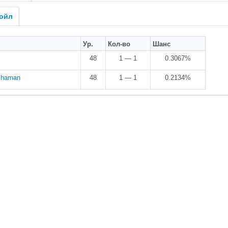
ойл
Ур.
Кол-во
Шанс
48
1 — 1
0.3067%
 Shaman
48
1 — 1
0.2134%