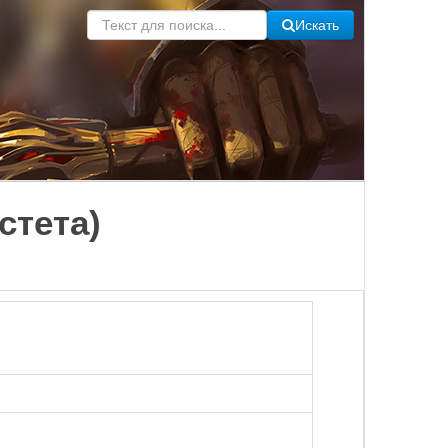
Искать
стета)