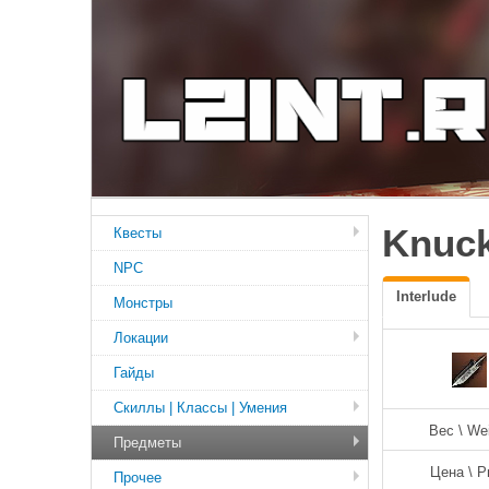
Knuck
Квесты
NPC
Interlude
Монстры
Локации
Гайды
Скиллы | Классы | Умения
Вес \ We
Предметы
Цена \ P
Прочее