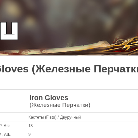
Gloves (Железные Перчатк
Iron Gloves
(Железные Перчатки)
Кастеты (Fists) / Двуручный
P. Atk.
13
M. Atk.
9