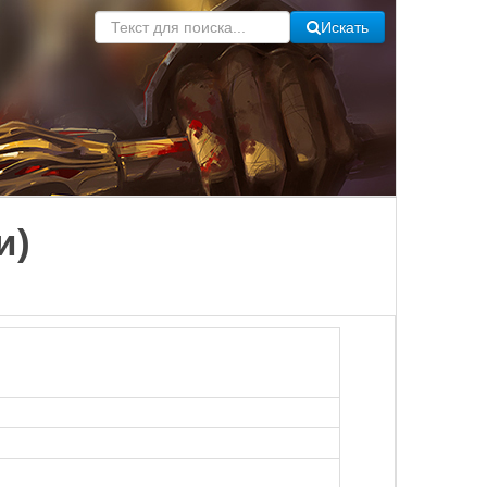
Искать
и)