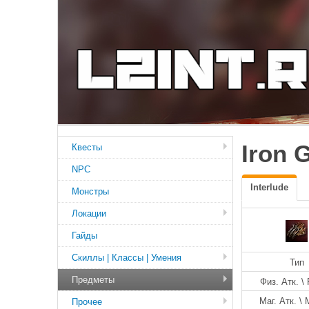
Iron 
Квесты
NPC
Interlude
Монстры
Локации
Гайды
Скиллы | Классы | Умения
Тип
Предметы
Физ. Атк. \ 
Маг. Атк. \ 
Прочее