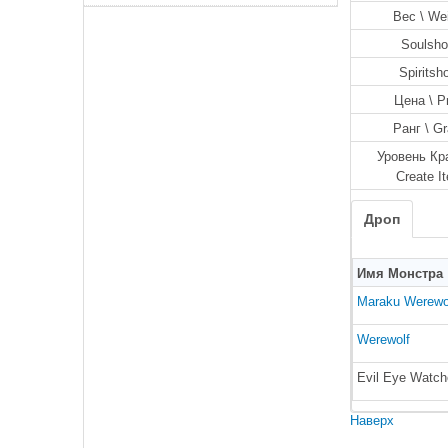
Вес \ We
Soulsho
Spiritsh
Цена \ P
Ранг \ G
Уровень Кр
Create I
Дроп
Имя Монстра
Maraku Werewo
Werewolf
Evil Eye Watch
Наверх