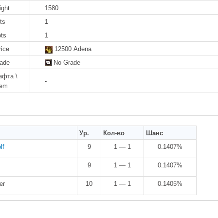
ight
1580
ts
1
ots
1
rice
12500 Adena
rade
No Grade
афта \
-
tem
Ур.
Кол-во
Шанс
lf
9
1 — 1
0.1407%
9
1 — 1
0.1407%
er
10
1 — 1
0.1405%