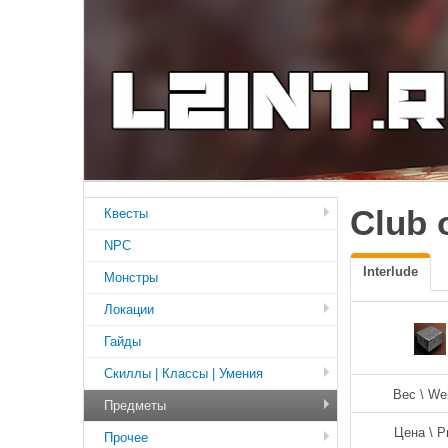
Club 
Квесты
NPC
Interlude
Монстры
Локации
Гайды
Скиллы | Классы | Умения
Вес \ We
Предметы
Цена \ P
Прочее