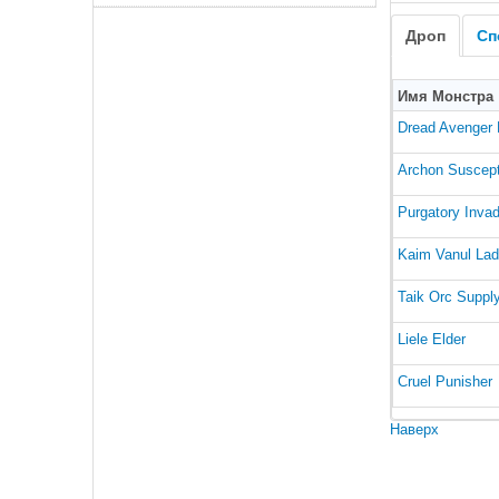
Дроп
Сп
Имя Монстра
Dread Avenger 
Archon Suscept
Purgatory Invad
Kaim Vanul Lad
Taik Orc Suppl
Liele Elder
Cruel Punisher
Наверх