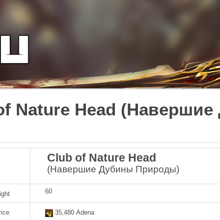
of Nature Head (Наверши
Club of Nature Head
(Навершие Дубины Природы)
60
ight
rice
35,480 Adena