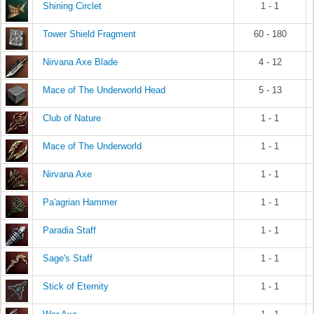
Shining Circlet
1 - 1
Tower Shield Fragment
60 - 180
Nirvana Axe Blade
4 - 12
Mace of The Underworld Head
5 - 13
Club of Nature
1 - 1
Mace of The Underworld
1 - 1
Nirvana Axe
1 - 1
Pa'agrian Hammer
1 - 1
Paradia Staff
1 - 1
Sage's Staff
1 - 1
Stick of Eternity
1 - 1