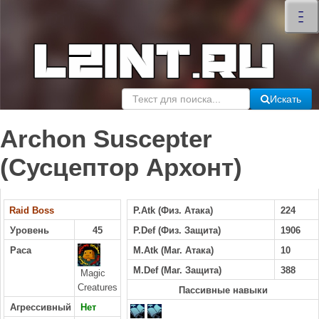
×
–
–
–
Искать
Archon Suscepter
(Сусцептор Архонт)
Raid Boss
P.Atk (Физ. Атака)
224
Уровень
45
P.Def (Физ. Защита)
1906
Раса
M.Atk (Маг. Атака)
10
M.Def (Маг. Защита)
388
Magic
Creatures
Пассивные навыки
Агрессивный
Нет