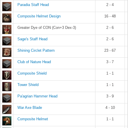
Paradia Staff Head
2 - 4
Composite Helmet Design
16 - 48
Greater Dye of CON (Con+3 Dex-3)
2 - 6
Sage's Staff Head
2 - 6
Shining Circlet Pattern
23 - 67
Club of Nature Head
3 - 7
Composite Shield
1 - 1
Tower Shield
1 - 1
Pa'agrian Hammer Head
3 - 9
War Axe Blade
4 - 10
Composite Helmet
1 - 1