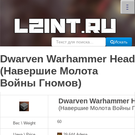
×
–
–
–
Искать
Dwarven Warhammer Head
(Навершие Молота
Войны Гномов)
Dwarven Warhammer 
(Навершие Молота Войны Г
60
Вес \ Weight
Цена \ Price
29,644 Adena