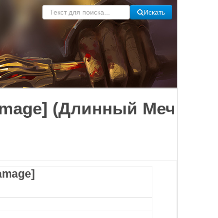
Искать
Damage] (Длинный Меч
Damage]