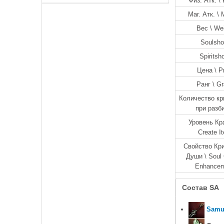
Физ. Атк. \ 
Маг. Атк. \ 
Вес \ We
Soulsho
Spiritsh
Цена \ P
Ранг \ G
Количество кр
при разб
Уровень Кр
Create I
Свойство Кр
Души \ Soul 
Enhance
Состав SA
Samu