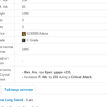
P. Atk.
156
M. Atk.
83
ight
1380
ts
3
ots
3
rice
6130000 Adena
rade
C Grade
исталлов
1885
итии
афта \
-
tem
исталла
- Физ. Атк.
при
Крит. ударе +231.
Crystal
-
Increases
P. Atk.
by
231
during a
Critical Attack.
ment
Таблица заточки
rai Long Sword
- 1 шт.