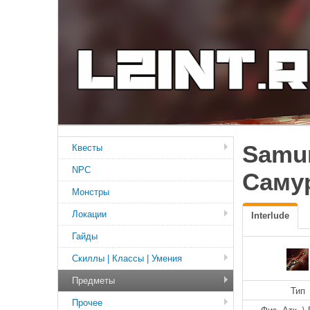
Samur
Квесты
NPC
Самур
Монстры
Локации
Interlude
Гайды
Скиллы | Классы | Умения
Предметы
Тип
Прочее