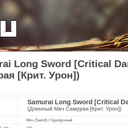
ai Long Sword [Critical 
ая [Крит. Урон])
Samurai Long Sword [Critical 
(Длинный Меч Самурая [Крит. Урон])
Меч (Sword) / Одноручный