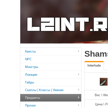
Shams
Квесты
NPC
Interlude
Монстры
Локации
Гайды
Скиллы | Классы | Умения
Вес \ We
Предметы
Цена \ P
Прочее