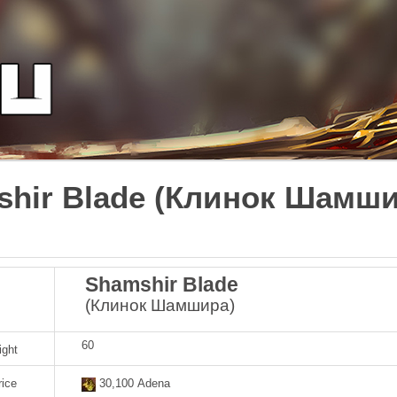
hir Blade (Клинок Шамши
Shamshir Blade
(Клинок Шамшира)
60
ight
rice
30,100 Adena