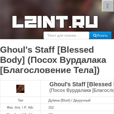
×
–
–
–
Искать
Ghoul's Staff [Blessed
Body] (Посох Вурдалака
[Благословение Тела])
Ghoul's Staff [Blessed
(Посох Вурдалака [Благосло
Тип
Дубина (Blunt) / Двуручный
Физ. Атк. \ P. Atk.
152