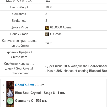
Маг. Атк. \ M. Atk.
111
Вес \ Weight
1000
Soulshots
3
Spiritshots
3
Цена \ Price
6130000 Adena
Ранг \ Grade
C Grade
Количество кристаллов
2452
при разбитии
Уровень Крафта \
-
Create Item
Свойство Кристалла
-
Дает шанс
20%
колдовства
Благослове
Души \ Soul Crystal
-
Has a
20%
chance of casting
Blessed Bo
Enhancement
Ghoul's Staff
- 1 шт.
Blue Soul Crystal - Stage 8 - 1 шт.
Gemstone C - 555 шт.