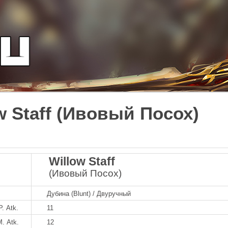
w Staff (Ивовый Посох)
Willow Staff
(Ивовый Посох)
Дубина (Blunt) / Двуручный
P. Atk.
11
M. Atk.
12