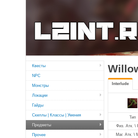
Willo
Квесты
NPC
Interlude
Монстры
Локации
Гайды
Скиллы | Классы | Умения
Тип
Предметы
Физ. Атк. \ 
Маг. Атк. \ 
Прочее