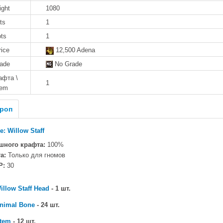
ight
1080
ts
1
ots
1
rice
12,500 Adena
rade
No Grade
афта \
1
tem
роп
e: Willow Staff
шного крафта:
100%
а:
Только для гномов
P:
30
illow Staff Head
- 1 шт.
nimal Bone
- 24 шт.
tem
- 12 шт.