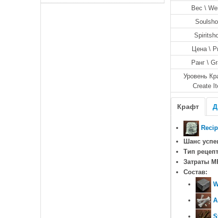
Вес \ We
Soulsho
Spiritsh
Цена \ P
Ранг \ G
Уровень Кр
Create I
Крафт
Д
Recip
Шанс успе
Тип рецепт
Затраты M
Состав:
W
A
S