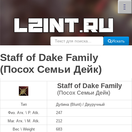
×
–
–
–
Искать
Staff of Dake Family
(Посох Семьи Дейк)
Staff of Dake Family
(Посох Семьи Дейк)
Тип
Дубина (Blunt) / Двуручный
Физ. Атк. \ P. Atk.
247
Маг. Атк. \ M. Atk.
212
Вес \ Weight
683