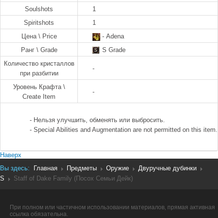
Soulshots
1
Spiritshots
1
Цена \ Price
- Adena
Ранг \ Grade
S Grade
Количество кристаллов
-
при разбитии
Уровень Крафта \
-
Create Item
- Нельзя улучшить, обменять или выбросить.
- Special Abilities and Augmentation are not permitted on this ite
Наверх
Вы здесь:
Главная
Предметы
Оружие
Двуручные дубинки
S
Staff of Dake Family (Посох Семьи Дейк)
При полном или частичном использовании материалов, прямая активная
ссылка обязательна.