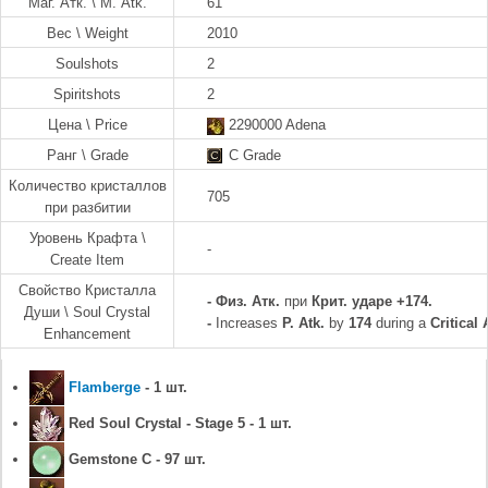
Маг. Атк. \ M. Atk.
61
Вес \ Weight
2010
Soulshots
2
Spiritshots
2
Цена \ Price
2290000 Adena
Ранг \ Grade
C Grade
Количество кристаллов
705
при разбитии
Уровень Крафта \
-
Create Item
Свойство Кристалла
-
Физ. Атк.
при
Крит. ударе +174.
Души \ Soul Crystal
-
Increases
P. Atk.
by
174
during a
Critical 
Enhancement
Flamberge
- 1 шт.
Red Soul Crystal - Stage 5 - 1 шт.
Gemstone C - 97 шт.