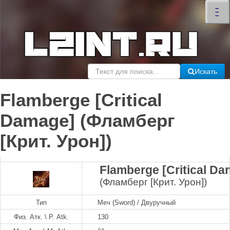
×
–
–
–
Искать
Flamberge [Critical
Damage] (Фламберг
[Крит. Урон])
Flamberge [Critical D
(Фламберг [Крит. Урон])
Тип
Меч (Sword) / Двуручный
Физ. Атк. \ P. Atk.
130