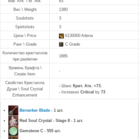
Маг. Атк. \ M. Atk.
83
Вес \ Weight
1380
Soulshots
3
Spiritshots
3
Цена \ Price
6130000 Adena
Ранг \ Grade
C Grade
Количество кристаллов
1885
при разбитии
Уровень Крафта \
-
Create Item
Свойство Кристалла
-
Шанс
Крит. Атк. +73.
Души \ Soul Crystal
-
Increases
Critical
by
73
.
Enhancement
Berserker Blade
- 1 шт.
Red Soul Crystal - Stage 8 - 1 шт.
Gemstone C - 555 шт.