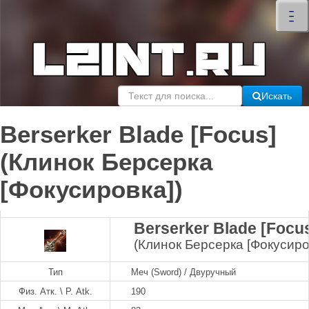
×
–
–
–
Искать
Berserker Blade [Focus]
(Клинок Берсерка
[Фокусировка])
Berserker Blade [Focu
(Клинок Берсерка [Фокусиро
Тип
Меч (Sword) / Двуручный
Физ. Атк. \ P. Atk.
190