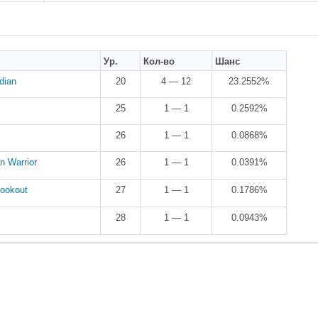
Ур.
Кол-во
Шанс
dian
20
4 — 12
23.2552%
25
1 — 1
0.2592%
26
1 — 1
0.0868%
n Warrior
26
1 — 1
0.0391%
ookout
27
1 — 1
0.1786%
28
1 — 1
0.0943%