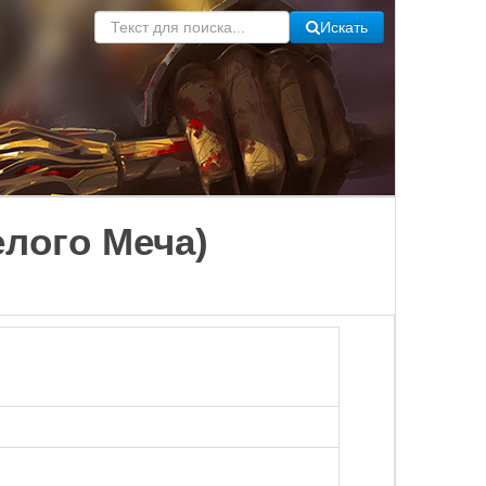
Искать
елого Меча)