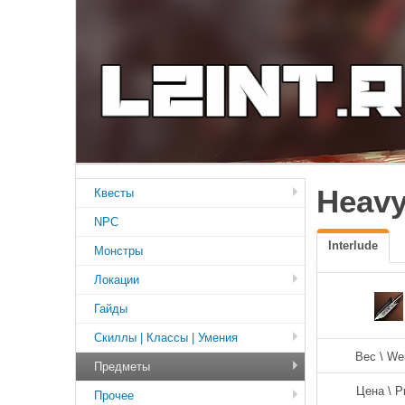
Heavy
Квесты
NPC
Interlude
Монстры
Локации
Гайды
Скиллы | Классы | Умения
Вес \ We
Предметы
Цена \ P
Прочее