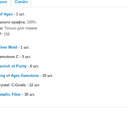
роп
Спойл
of Ages
- 1 шт.
шного крафта:
100%
а:
Только для гномов
P:
156
ilver Mold
- 1 шт.
mstone C - 5 шт.
arnish of Purity
- 6 шт.
ing of Ages Gemstone
- 10 шт.
ystal: C-Grade - 12 шт.
etallic Fiber
- 30 шт.