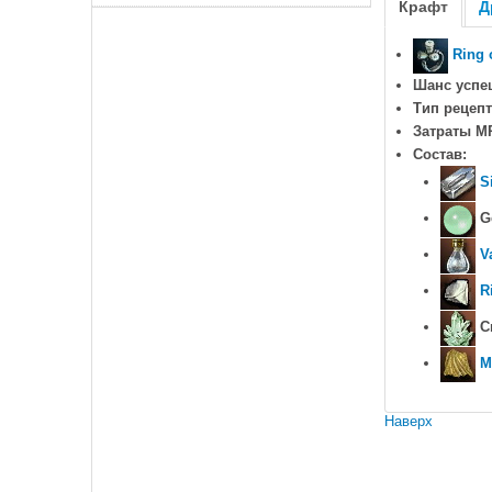
Крафт
Д
Ring 
Шанс успе
Тип рецепт
Затраты M
Состав:
S
Ge
V
R
Cr
M
Наверх