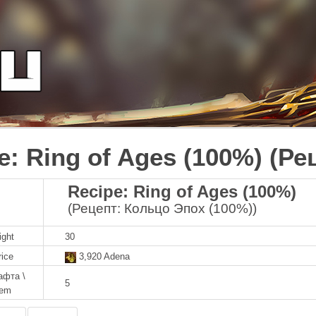
e: Ring of Ages (100%) (Р
Recipe: Ring of Ages (100%)
(Рецепт: Кольцо Эпох (100%))
ight
30
rice
3,920 Adena
афта \
5
tem