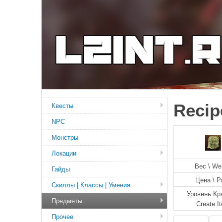
Recip
Квесты
NPC
Монстры
Локации
Вес \ We
Гайды
Цена \ P
Скиллы | Классы | Умения
Уровень Кр
Предметы
Create I
Прочее