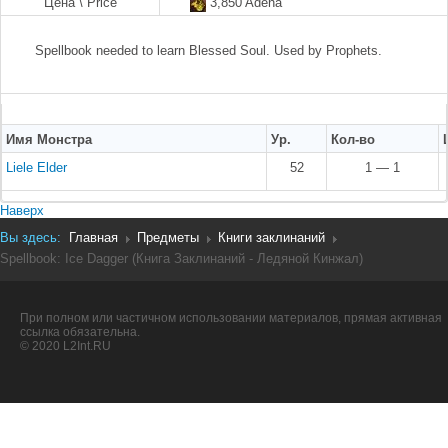
Цена \ Price
3,850 Adena
Spellbook needed to learn Blessed Soul. Used by Prophets.
Имя Монстра
Ур.
Кол-во
Liele Elder
52
1 — 1
Наверх
Вы здесь:
Главная
Предметы
Книги заклинаний
Spellbook: Ice Dagger (Книга Заклинаний - Ледяной Кинжал)
При полном или частичном использовании материалов, прямая активная
ссылка обязательна.
© 2020 L2Int.RU