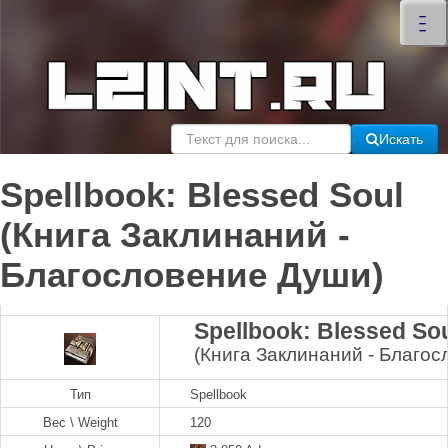
×
–
–
–
Искать
Spellbook: Blessed Soul
(Книга Заклинаний -
Благословение Души)
Spellbook: Blessed So
(Книга Заклинаний - Благо
Тип
Spellbook
Вес \ Weight
120