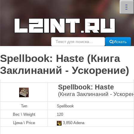
×
–
–
–
Искать
Spellbook: Haste (Книга
Заклинаний - Ускорение)
Spellbook: Haste
(Книга Заклинаний - Ускоре
Тип
Spellbook
Вес \ Weight
120
Цена \ Price
3,850 Adena