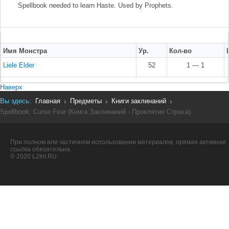
Spellbook needed to learn Haste. Used by Prophets.
Имя Монстра
Ур.
Кол-во
Liele Elder
52
1 — 1
Наверх
Вы здесь:
Главная
Предметы
Книги заклинаний
Spellbook: Curse Fear (Книга Заклинаний - Проклятие Страха)
При полном или частичном использовании материалов, прямая активная
ссылка обязательна.
© 2020 L2Int.RU