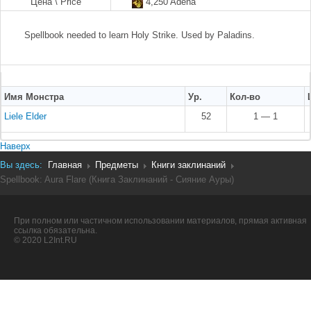
Цена \ Price
4,250 Adena
Spellbook needed to learn Holy Strike. Used by Paladins.
Имя Монстра
Ур.
Кол-во
Liele Elder
52
1 — 1
Наверх
Вы здесь:
Главная
Предметы
Книги заклинаний
Spellbook: Aura Flare (Книга Заклинаний - Сияние Ауры)
При полном или частичном использовании материалов, прямая активная
ссылка обязательна.
© 2020 L2Int.RU