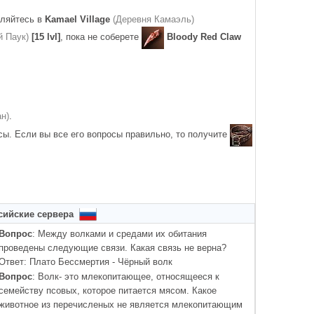
вляйтесь в
Kamael Village
(Деревня Камаэль)
й Паук)
[15 lvl]
, пока не соберете
Bloody Red Claw
ан)
.
осы. Если вы все его вопросы правильно, то получите
сийские сервера
Вопрос
: Между волками и средами их обитания
проведены следующие связи. Какая связь не верна?
Ответ: Плато Бессмертия - Чёрный волк
Вопрос
: Волк- это млекопитающее, относящееся к
семейству псовых, которое питается мясом. Какое
животное из перечисленых не является млекопитающим