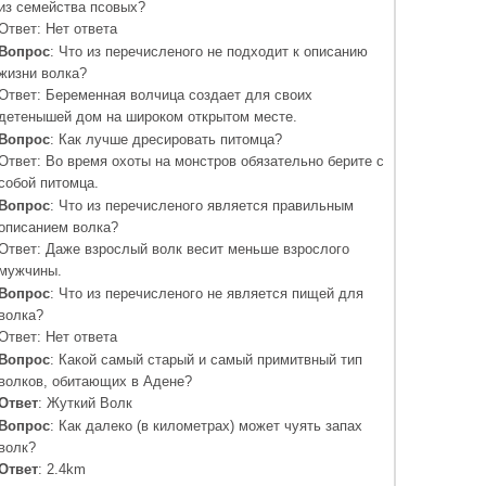
из семейства псовых?
Ответ: Нет ответа
Вопрос
: Что из перечисленого не подходит к описанию
жизни волка?
Ответ: Беременная волчица создает для своих
детенышей дом на широком открытом месте.
Вопрос
: Как лучше дресировать питомца?
Ответ: Во время охоты на монстров обязательно берите с
собой питомца.
Вопрос
: Что из перечисленого является правильным
описанием волка?
Ответ: Даже взрослый волк весит меньше взрослого
мужчины.
Вопрос
: Что из перечисленого не является пищей для
волка?
Ответ: Нет ответа
Вопрос
: Какой самый старый и самый примитвный тип
волков, обитающих в Адене?
Ответ
: Жуткий Волк
Вопрос
: Как далеко (в километрах) может чуять запах
волк?
Ответ
: 2.4km