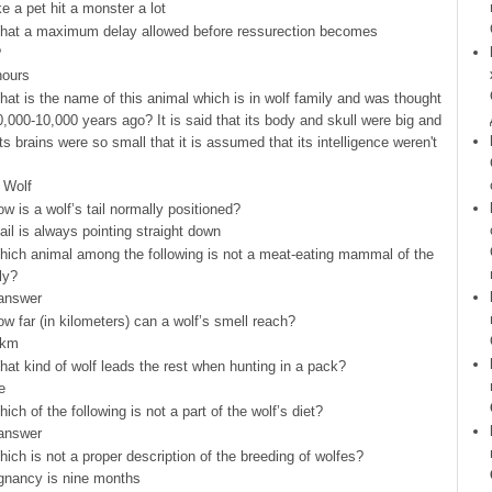
e a pet hit a monster a lot
hat a maximum delay allowed before ressurection becomes
?
hours
hat is the name of this animal which is in wolf family and was thought
0,000-10,000 years ago? It is said that its body and skull were big and
ts brains were so small that it is assumed that its intelligence weren't
 Wolf
ow is a wolf’s tail normally positioned?
 tail is always pointing straight down
hich animal among the following is not a meat-eating mammal of the
ly?
 answer
ow far (in kilometers) can a wolf’s smell reach?
 km
hat kind of wolf leads the rest when hunting in a pack?
e
hich of the following is not a part of the wolf’s diet?
 answer
hich is not a proper description of the breeding of wolfes?
gnancy is nine months