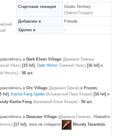
Стартовая локация
Gludio Territory
(Земли Глудио)
Добавлен в
Prelude
ийский
Удален в
-
кий
правляйтесь в
Dark Elven Village
(Деревня Темных
мный Ужас)
[15 lvl]
,
Dark Horror
(Темный Ужас)
[16 lvl]
и
й Ноготь)
-
50 шт.
правляйтесь в
Orc Village
(Деревня Орков)
в
Frozen
5 lvl]
,
Kasha Fang Spider
(Клыкастый Паук Кхаши)
[16 lvl]
и
oody Kasha Fang
(Кровавый Клык Кхаши)
-
50 шт.
правляйтесь в
Dwarven Village
(Деревня Гномов)
.
Убивайте
битель)
[17 lvl]
, пока не соберете
Bloody Tarantula