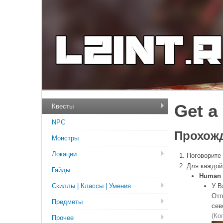
Get a
Квесты
NPC
Прохожд
Монстры
Локации
Поговорите
Для каждой
Гайды
Human
Скиллы | Классы | Умения
У В
Отп
Предметы
сев
(Ко
Прочее