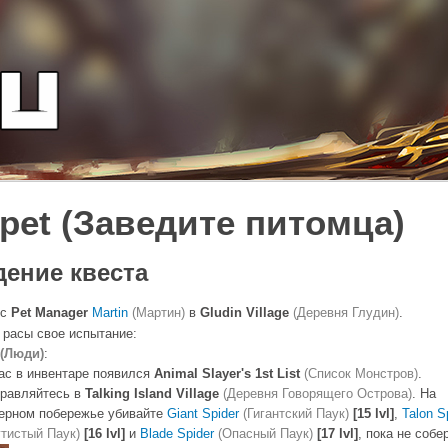
 pet (Заведите питомца)
ение квеста
 с
Pet Manager
Martin
(Мартин)
в
Gludin Village
(Деревня Глудин)
.
 расы свое испытание:
(Люди)
:
ас в инвентаре появился
Animal Slayer's 1st List
(Список Монстров)
.
равляйтесь в
Talking Island Village
(Деревня Говорящего Острова)
. На
ерном побережье убивайте
Giant Spider
(Гигантский Паук)
[15 lvl]
,
Talon S
гтистый Паук)
[16 lvl]
и
Blade Spider
(Опасный Паук)
[17 lvl]
, пока не собе