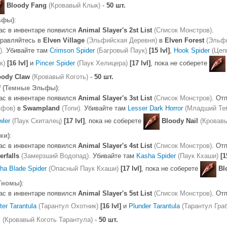
Bloody Fang
(Кровавый Клык)
-
50 шт.
ьфы)
:
ас в инвентаре появился
Animal Slayer's 2st List
(Список Монстров)
.
равляйтесь в
Elven Village
(Эльфийская Деревня)
в
Elven Forest
(Эльф
).
Убивайте там
Crimson Spider
(Багровый Паук)
[15 lvl]
,
Hook Spider
(Цеп
к)
[16 lvl]
и
Pincer Spider
(Паук Хелицера)
[17 lvl]
, пока не соберете
oody Claw
(Кровавый Коготь)
-
50 шт.
f
(Темные Эльфы)
:
ас в инвентаре появился
Animal Slayer's 3st List
(Список Монстров)
. От
фов)
в
Swampland
(Топи).
Убивайте там
Lesser Dark Horror
(Младший Те
wler
(Паук Скиталец)
[17 lvl]
, пока не соберете
Bloody Nail
(Кровавы
ки)
:
ас в инвентаре появился
Animal Slayer's 4st List
(Список Монстров)
. От
erfalls
(Замерзший Водопад).
Убивайте там
Kasha Spider
(Паук Кхаши)
[1
ha Blade Spider
(Опасный Паук Кхаши)
[17 lvl]
, пока не соберете
Bl
Гномы)
:
ас в инвентаре появился
Animal Slayer's 5st List
(Список Монстров)
. От
ter Tarantula
(Тарантул Охотник)
[16 lvl]
и
Plunder Tarantula
(Тарантул Гра
l
(Кровавый Коготь Тарантула)
-
50 шт.