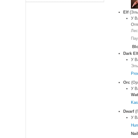
Elf
(Эл
У В
Отп
Лес
Пау
Bl
Dark El
У В
Эль
Pro
Orc
(Ор
У В
Wat
Kas
Dwarf
(
У В
Hun
Nai