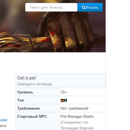
Искать
Get a pet
(Заведите питомца)
Уровень
15+
Тип
Требования
Нет требований
Стартовый NPC
Pet Manager Martin
pider
(Специалист по
рете
Питомцам Мартин)