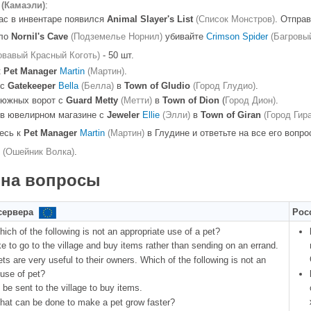
(Камаэли)
:
ас в инвентаре появился
Animal Slayer's List
(Список Монстров)
. Отпра
оло
Nornil's Cave
(Подземелье Норнил)
убивайте
Crimson Spider
(Багровы
овавый Красный Коготь)
- 50 шт.
к
Pet Manager
Martin
(Мартин)
.
 с
Gatekeeper
Bella
(Белла)
в
Town of Gludio
(Город Глудио)
.
 южных ворот с
Guard Metty
(Метти)
в
Town of Dion
(
Город Дион)
.
 в ювелирном магазине с
Jeweler
Ellie
(Элли)
в
Town of Giran
(Город Гир
есь к
Pet Manager
Martin
(Мартин)
в Глудине и ответьте на все его вопр
(Ошейник Волка)
.
 на вопросы
 сервера
Рос
hich of the following is not an appropriate use of a pet?
e to go to the village and buy items rather than sending on an errand.
ets are very useful to their owners. Which of the following is not an
 use of pet?
 be sent to the village to buy items.
hat can be done to make a pet grow faster?