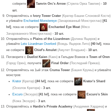
соберете
Tamrin Orc's Arrow
(Стрела Орка Тамлин)
-
10
шт.
Отправляйтесь в
Ivory Tower Crater
(Кратер Башни Слоновой Кости)
и убивайте
Enchanted Monstereye
(Зачарованный Монстроглаз)
[41
lvl]
, пока не соберете
Enchanted Eye Meat
(Мясо
Зачарованного Монстроглаза)
-
10 шт.
Отправляйтесь в
Plains of the Lizardmen
(Долина Ящеров)
и
убивайте
Leto Lizardman Overlord
(Вождь Ящеров Лито)
[40 lvl]
, пока
не соберете
Chief's Amulet
(Амулет Владыки)
-
10 шт.
Поговорите с
Duelist Kaien
(Каен)
в Гильдии Воинов в
Town of Oren
(Город Орен)
, получите
Final Order
(Последний Приказ)
.
Отправляйтесь на 1ый этаж
Cruma Tower
(Башня Крумы)
и убивайте
монстров:
Krator
(Кратор)
[44 lvl]
, пока не соберете
Krator's Shard
(Осколок Кратора)
-
3 шт.
Excuro
(Экскуро)
[41 lvl]
, пока не соберете
Excuro's Skin
(Кожа Экскуро)
-
3 шт.
Отправляйтесь в
Hardin's Private Academy
(Академия Хардина)
и