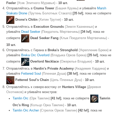
Feeler
(Усик Элитного Муравья)
-
10 шт.
Отправляйтесь в
Cruma Tower
(Башня Крумы)
и убивайте
Marsh
Stakato Drone
(Трутень Болотных Стакато)
[35 lvl]
, пока не соберете
Drone's Chitin
(Хитин Трутня)
-
10 шт.
Отправляйтесь в
Execution Grounds
(Земля Казненных)
и
убивайте
Dead Seeker
(Поедатель Мертвечины)
[34 lvl]
, пока не
соберете
Dead Seeker Fang
(Клык Поедателя Мертвечины)
-
10 шт.
Отправляйтесь с Гирана в
Breka's Stronghold
(Укрепление Бреки)
и
убивайте
Breka Orc Overlord
(Владыка Орков Брека)
[35 lvl]
, пока не
соберете
Overlord Necklace
(Ожерелье Владыки)
-
10 шт.
Отправляйтесь в
Hardin's Private Academy
(Академия Хардина)
и
убивайте
Fettered Soul
(Пленная Душа)
[38 lvl]
, пока не соберете
Fettered Soul's Chain
(Цепь Пленных Душ)
-
10 шт.
Отправляйтесь к северо-востоку от
Hunters Village
(Деревня
Охотников)
и убивайте монстров:
Tamlin Orc
(Орк Тамлин)
[41 lvl]
, пока не соберете
Tamrin
Orc's Ring
(Кольцо Орка Тамлин)
-
10 шт.
Tamlin Orc Archer
(Стрелок Орков Тамлин)
[42 lvl]
, пока не