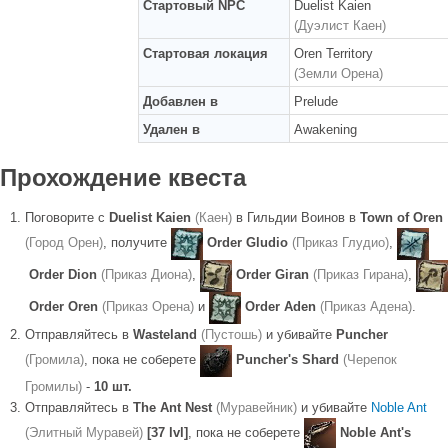
Стартовый NPC
Duelist Kaien
(Дуэлист Каен)
Стартовая локация
Oren Territory
(Земли Орена)
Добавлен в
Prelude
Удален в
Awakening
Прохождение квеста
Поговорите с
Duelist Kaien
(Каен)
в Гильдии Воинов в
Town of Oren
(Город Орен)
, получите
Order Gludio
(Приказ Глудио)
,
Order Dion
(Приказ Диона)
,
Order Giran
(Приказ Гирана)
,
Order Oren
(Приказ Орена)
и
Order Aden
(Приказ Адена)
.
Отправляйтесь в
Wasteland
(Пустошь)
и убивайте
Puncher
(Громила)
, пока не соберете
Puncher's Shard
(Черепок
Громилы)
-
10 шт.
Отправляйтесь в
The Ant Nest
(Муравейник)
и убивайте
Noble Ant
(Элитный Муравей)
[37 lvl]
, пока не соберете
Noble Ant's