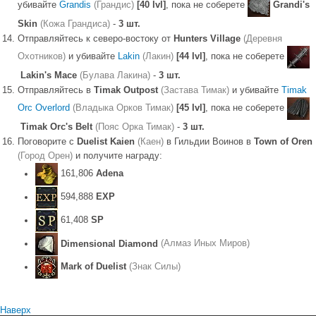
убивайте
Grandis
(Грандис)
[40 lvl]
, пока не соберете
Grandi's
Skin
(Кожа Грандиса)
-
3 шт.
Отправляйтесь к северо-востоку от
Hunters Village
(Деревня
Охотников)
и убивайте
Lakin
(Лакин)
[44 lvl]
, пока не соберете
Lakin's Mace
(Булава Лакина)
-
3 шт.
Отправляйтесь в
Timak Outpost
(Застава Тимак)
и убивайте
Timak
Orc Overlord
(Владыка Орков Тимак)
[45 lvl]
, пока не соберете
Timak Orc's Belt
(Пояс Орка Тимак)
-
3 шт.
Поговорите с
Duelist Kaien
(Каен)
в Гильдии Воинов в
Town of Oren
(Город Орен)
и получите награду:
161,806
Adena
594,888
EXP
61,408
SP
Dimensional Diamond
(Алмаз Иных Миров)
Mark of Duelist
(Знак Силы)
Наверх