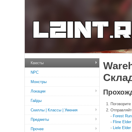
Wareh
Квесты
NPC
Склад
Монстры
Прохожд
Локации
Гайды
Поговорите
Скиллы | Классы | Умения
Отправляйт
-
Forest Ru
Предметы
-
Fline Elde
-
Liele Elder
Прочее