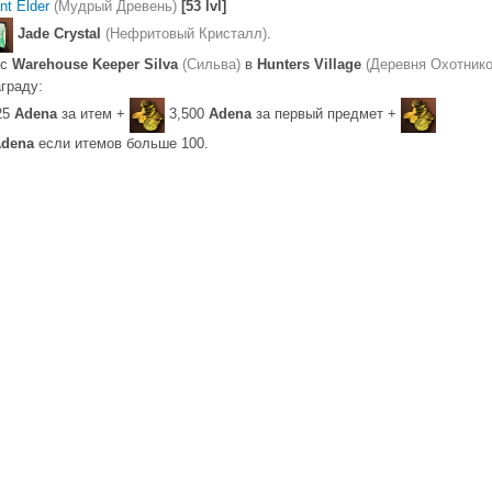
ant Elder
(Мудрый Древень)
[53 lvl]
Jade Crystal
(Нефритовый Кристалл)
.
 с
Warehouse Keeper Silva
(Сильва)
в
Hunters Village
(Деревня Охотнико
граду:
25
Adena
за итем +
3,500
Adena
за первый предмет +
dena
если итемов больше 100.