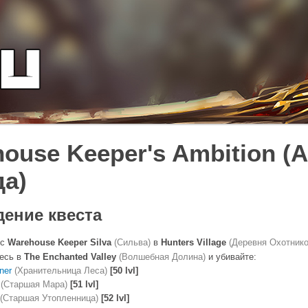
ouse Keeper's Ambition 
а)
ение квеста
 с
Warehouse Keeper Silva
(Сильва)
в
Hunters Village
(Деревня Охотнико
есь в
The Enchanted Valley
(Волшебная Долина)
и убивайте:
nner
(Хранительница Леса)
[50 lvl]
r
(Старшая Мара)
[51 lvl]
(Старшая Утопленница)
[52 lvl]