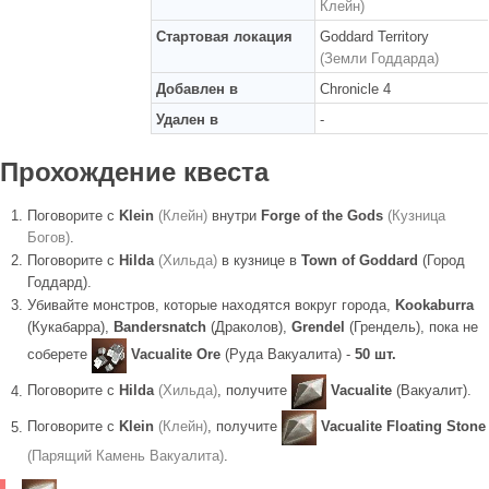
Клейн)
Стартовая локация
Goddard Territory
(Земли Годдарда)
Добавлен в
Chronicle 4
Удален в
-
Прохождение квеста
Поговорите с
Klein
(Клейн)
внутри
Forge of the Gods
(Кузница
Богов)
.
Поговорите с
Hilda
(Хильда)
в кузнице в
Town of Goddard
(Город
Годдард).
Убивайте монстров, которые находятся вокруг города,
Kookaburra
(Кукабарра),
Bandersnatch
(Драколов),
Grendel
(Грендель), пока не
соберете
Vacualite Ore
(Руда Вакуалита) -
50 шт.
Поговорите с
Hilda
(Хильда)
, получите
Vacualite
(Вакуалит).
Поговорите с
Klein
(Клейн)
, получите
Vacualite Floating Stone
(Парящий Камень Вакуалита)
.