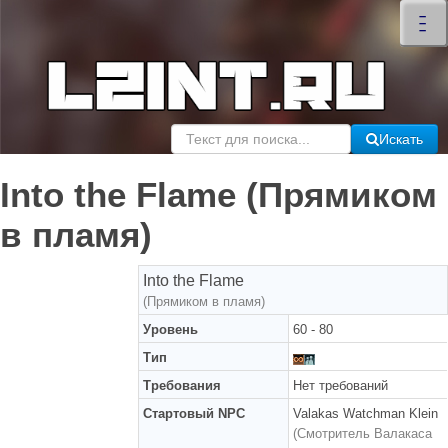
×
–
–
–
Искать
Into the Flame (Прямиком
в пламя)
Into the Flame
(Прямиком в пламя)
Уровень
60 - 80
Тип
Требования
Нет требований
Стартовый NPC
Valakas Watchman Klein
(Смотритель Валакаса