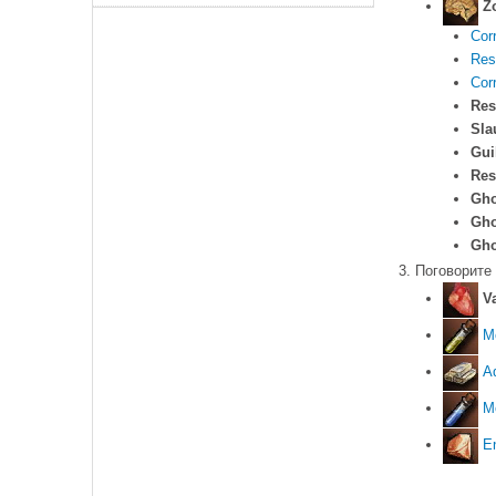
Z
Cor
Res
Cor
Res
Sla
Gui
Res
Gho
Gho
Gho
Поговорите
V
M
A
M
E