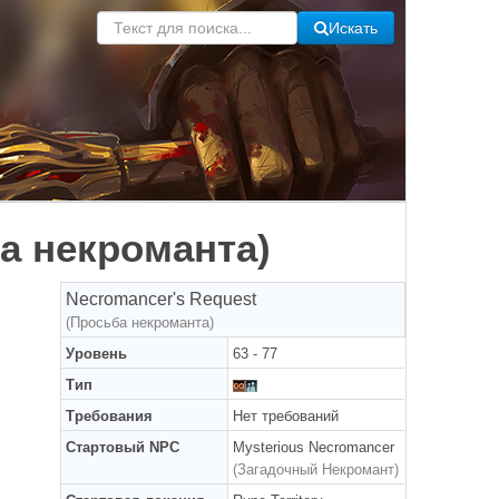
Искать
а некроманта)
Necromancer's Request
(Просьба некроманта)
Уровень
63 - 77
Тип
Требования
Нет требований
Стартовый NPC
Mysterious Necromancer
(Загадочный Некромант)