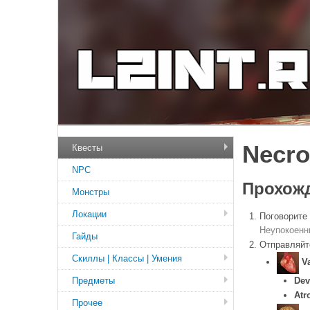
Necro
Квесты
NPC
Прохожд
Монстры
Локации
Поговорите
Неупокоенн
Гайды
Отправляйт
Скиллы | Классы | Умения
V
Предметы
Dev
Atr
Прочее