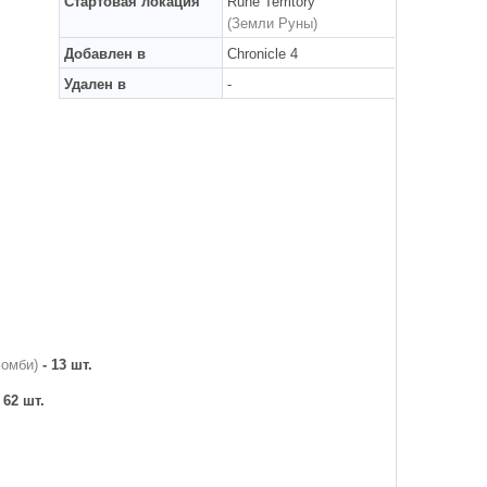
Стартовая локация
Rune Territory
(Земли Руны)
Добавлен в
Chronicle 4
Удален в
-
Зомби)
- 13 шт.
 62 шт.