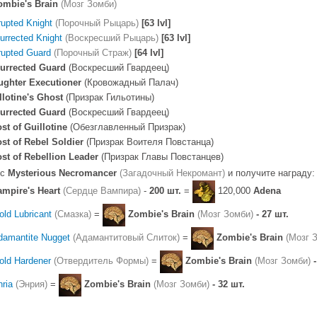
ombie's Brain
(Мозг Зомби)
rupted Knight
(Порочный Рыцарь)
[63 lvl]
urrected Knight
(Воскресший Рыцарь)
[63 lvl]
rupted Guard
(Порочный Страж)
[64 lvl]
urrected Guard
(Воскресший Гвардеец)
ughter Executioner
(Кровожадный Палач)
llotine's Ghost
(Призрак Гильотины)
urrected Guard
(Воскресший Гвардеец)
st of Guillotine
(Обезглавленный Призрак)
st of Rebel Soldier
(Призрак Воителя Повстанца)
st of Rebellion Leader
(Призрак Главы Повстанцев)
 с
Mysterious Necromancer
(Загадочный Некромант)
и получите награду:
ampire's Heart
(Сердце Вампира)
-
200 шт.
=
120,000
Adena
old Lubricant
(Смазка)
=
Zombie's Brain
(Мозг Зомби)
- 27 шт.
damantite Nugget
(Адамантитовый Слиток)
=
Zombie's Brain
(Мозг 
old Hardener
(Отвердитель Формы)
=
Zombie's Brain
(Мозг Зомби)
-
nria
(Энрия)
=
Zombie's Brain
(Мозг Зомби)
- 32 шт.