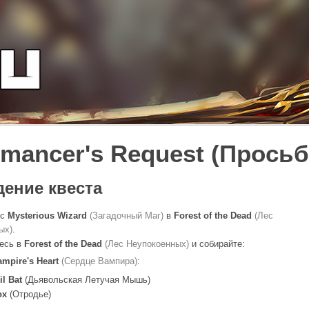
mancer's Request (Просьб
ение квеста
 с
Mysterious Wizard
(Загадочный Маг)
в
Forest of the Dead
(Лес
ых)
.
есь в
Forest of the Dead
(Лес Неупокоенных)
и собирайте:
ampire's Heart
(Сердце Вампира)
:
il Bat
(Дьявольская Летучая Мышь)
ox
(Отродье)