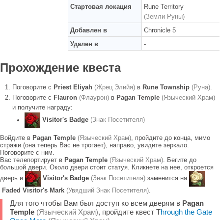
Стартовая локация
Rune Territory
(Земли Руны)
Добавлен в
Chronicle 5
Удален в
-
Прохождение квеста
Поговорите с
Priest Eliyah
(Жрец Элийя)
в
Rune Township
(Руна)
.
Поговорите с
Flauron
(Флаурон)
в
Pagan Temple
(Языческий Храм)
и получите награду:
Visitor's Badge
(Знак Посетителя)
Войдите в
Pagan Temple
(Языческий Храм)
, пройдите до конца, мимо
стражи (она теперь Вас не трогает), направо, увидите зеркало.
Поговорите с ним.
Вас телепортирует в
Pagan Temple
(Языческий Храм)
. Бегите до
большой двери. Около двери стоит статуя. Кликнете на нее, откроется
дверь и
Visitor's Badge
(Знак Посетителя)
заменится на
Faded Visitor's Mark
(Увядший Знак Посетителя)
.
Для того чтобы Вам был доступ ко всем дверям в
Pagan
Temple
(Языческий Храм)
, пройдите квест T
hrough the Gate