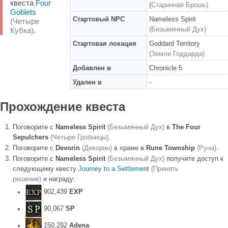
квеста
Four
(
Старинная Брошь)
Goblets
Стартовый NPC
Nameless Spirit
(Четыре
(Безымянный Дух)
Кубка)
.
Стартовая локация
Goddard Territory
(Земли Годдарда)
Добавлен в
Chronicle 5
Удален в
-
Прохождение квеста
Поговорите с
Nameless Spirit
(Безымянный Дух)
в
The Four
Sepulchers
(Четыре Гробницы)
.
Поговорите с
Devorin
(Деворин)
в храме в
Rune Township
(Руна)
.
Поговорите с
Nameless Spirit
(Безымянный Дух)
получите доступ к
следующему квесту
Journey to a Settlement
(Принять
решение)
и награду:
902,439
EXP
90,067
SP
150,292
Adena