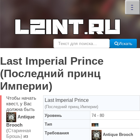
×
–
–
–
Искать
Last Imperial Prince
(Последний принц
Империи)
Чтобы начать
Last Imperial Prince
квест, у Вас
(Последний принц Империи)
должна быть
Уровень
74 - 80
Antique
Тип
Brooch
(
Старинная
Требования
Antique Brooch
Брошь)
из