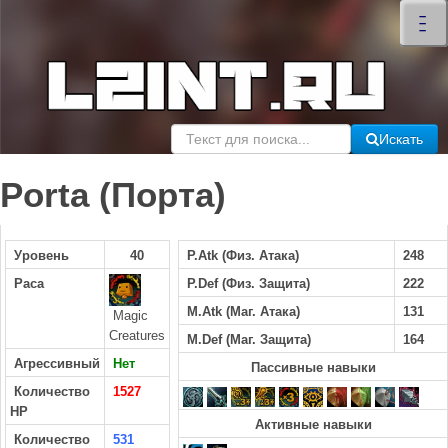
×
–
–
–
Искать
Porta (Порта)
Уровень
40
P.Atk (Физ. Атака)
248
Раса
P.Def (Физ. Защита)
222
M.Atk (Маг. Атака)
131
Magic
Creatures
M.Def (Маг. Защита)
164
Агрессивный
Нет
Пассивные навыки
Количество
1527
HP
Активные навыки
Количество
531