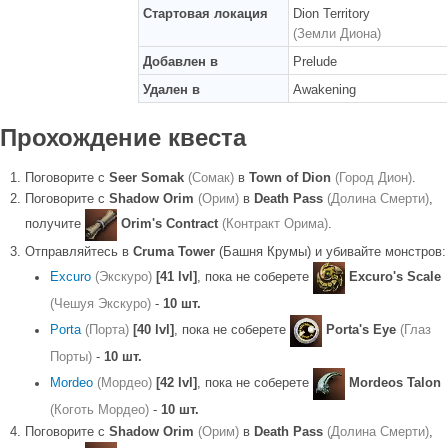
Стартовая локация
Dion Territory
(Земли Диона)
Добавлен в
Prelude
Удален в
Awakening
Прохождение квеста
Поговорите с
Seer Somak
(Сомак)
в
Town of Dion
(Город Дион)
.
Поговорите с
Shadow Orim
(Орим)
в
Death Pass
(Долина Смерти)
,
получите
Orim's Contract
(Контракт Орима)
.
Отправляйтесь в
Cruma Tower
(Башня Крумы) и убивайте монстров:
Excuro
(Экскуро)
[41 lvl]
, пока не соберете
Excuro's Scale
(Чешуя Экскуро)
-
10 шт.
Porta
(Порта)
[40 lvl]
, пока не соберете
Porta's Eye
(Глаз
Порты)
-
10 шт.
Mordeo
(Мордео)
[42 lvl]
, пока не соберете
Mordeos Talon
(Коготь Мордео)
-
10 шт.
Поговорите с
Shadow Orim
(Орим)
в
Death Pass
(Долина Смерти)
,