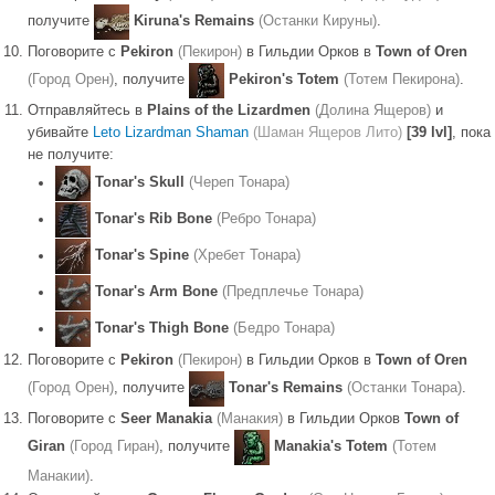
получите
Kiruna's Remains
(Останки Кируны)
.
Поговорите с
Pekiron
(Пекирон)
в Гильдии Орков в
Town of Oren
(Город Орен)
, получите
Pekiron's Totem
(Тотем Пекирона)
.
Отправляйтесь в
Plains of the Lizardmen
(Долина Ящеров)
и
убивайте
Leto Lizardman Shaman
(Шаман Ящеров Лито)
[39 lvl]
, пока
не получите:
Tonar's Skull
(Череп Тонара)
Tonar's Rib Bone
(Ребро Тонара)
Tonar's Spine
(Хребет Тонара)
Tonar's Arm Bone
(Предплечье Тонара)
Tonar's Thigh Bone
(Бедро Тонара)
Поговорите с
Pekiron
(Пекирон)
в Гильдии Орков в
Town of Oren
(Город Орен)
, получите
Tonar's Remains
(Останки Тонара)
.
Поговорите с
Seer Manakia
(Манакия)
в Гильдии Орков
Town of
Giran
(Город Гиран)
, получите
Manakia's Totem
(Тотем
Манакии)
.