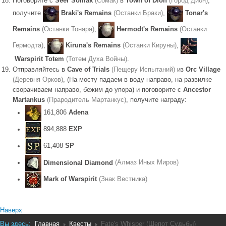
Поговорите с
Seer Somak
(Сомак)
в
Town of Dion
(Город Дион)
,
получите
Braki's Remains
(Останки Браки)
,
Tonar's
Remains
(Останки Тонара)
,
Hermodt's Remains
(Останки
Гермодта)
,
Kiruna's Remains
(Останки Кируны)
,
Warspirit Totem
(Тотем Духа Войны)
.
Отправляйтесь в
Cave of Trials
(Пещеру Испытаний)
из
Orc Village
(Деревня Орков)
, (На мосту падаем в воду направо, на развилке
сворачиваем направо, бежим до упора) и поговорите с
Ancestor
Martankus
(Прародитель Мартанкус)
, получите награду:
161,806
Adena
894,888
EXP
61,408
SP
Dimensional Diamond
(Алмаз Иных Миров)
Mark of Warspirit
(Знак Вестника)
Наверх
Вы здесь:
Главная
Квесты
Fate's Whisper (Шепот Судьбы)