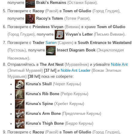
получите
Braki's Remains
(Останки Браки)
.
Поговорите с
Racoy
(Ракой)
в
Town of Gludio
(Город Глудио)
,
получите
Racoy's Totem
(Тотем Ракоя)
.
Поговорите с
Priestess Vivyan
(Вивиан)
в храме
Town of Gludio
(Город Глудио)
, получите
Vivyan's Letter
(Письмо Вивиан)
.
Поговорите с
Trader
Sarien
(Сариен)
в
South Entrance to Wasteland
(Пустошь)
, получите
Insect Diagram Book
(Энциклопедия
Насекомых)
.
Отправляйтесь в
The Ant Nest
(Муравейник)
и убивайте
Noble Ant
(Элитный Муравей)
[37 lvl]
и
Noble Ant Leader
(Вожак Элитных
Муравьев)
[38 lvl]
пока не соберете:
Kiruna's Skull
(Череп Кируны)
Kiruna's Rib Bone
(Ребро Кируны)
Kiruna's Spine
(Хребет Кируны)
Kiruna's Arm Bone
(Предплечье Кируны)
Kiruna's Thigh Bone
(Бедро Кируны)
Поговорите с
Racoy
(Ракой)
в
Town of Gludio
(Город Глудио)
,