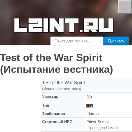
×
–
–
–
Искать
Test of the War Spirit
(Испытание вестника)
Test of the War Spirit
(Испытание вестника)
Уровень
39+
Тип
Требования
Шаман
Стартовый NPC
Priest Somak
(Провидец Сомак)