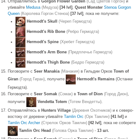
Отправляйтесь в
Gorgon Flower Garden
(Сад Цветов Горгон)
и
убивайте
Medusa
(Медуза)
[34 lvl]
,
Quest Monster
Stenoa Gorgon
Queen
(Королева Горгон Стеноа)
[37 lvl]
, пока не получите:
Hermodt's Skull
(Череп Гермодта)
Hermodt's Rib Bone
(Ребро Гермодта)
Hermodt's Spine
(Хребет Гермодта)
Hermodt's Arm Bone
(Предплечье Гермодта)
Hermodt's Thigh Bone
(Бедро Гермодта)
Поговорите с
Seer Manakia
(Манакия)
в Гильдии Орков
Town of
Giran
(Город Гиран)
, получите
Hermodt's Remains
(Останки
Гермодта).
Поговорите с
Seer Somak
(Сомак)
в
Town of Dion
(Город Дион)
,
получите
Vendetta Totem
(Тотем Вендетты)
.
Отправляйтесь в
Hunters Village
(Деревня Охотников)
и к северо-
востоку от деревни убивайте
Tamlin Orc
(Орк Тамлин)
[41 lvl]
и
Tamlin Orc Archer
(Стрелок Орков Тамлин)
[42 lvl]
, пока не соберете
Tamlin Orc Head
(Голова Орка Тамлин)
-
13 шт.