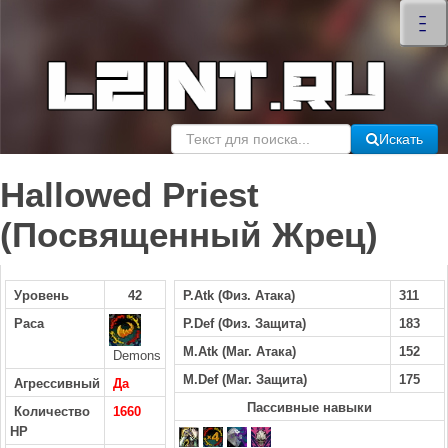
×
–
–
–
Искать
Hallowed Priest
(Посвященный Жрец)
Уровень
42
P.Atk (Физ. Атака)
311
Раса
P.Def (Физ. Защита)
183
M.Atk (Маг. Атака)
152
Demons
M.Def (Маг. Защита)
175
Агрессивный
Да
Пассивные навыки
Количество
1660
HP