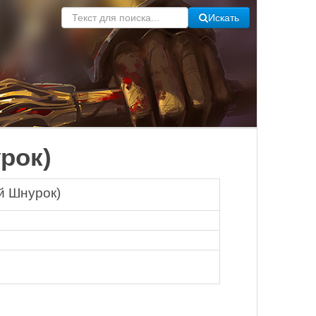
Искать
рок)
й Шнурок)