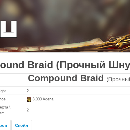
ound Braid (Прочный Шну
Compound Braid
(Прочны
ight
2
rice
3,000 Adena
афта \
2
tem
роп
Спойл