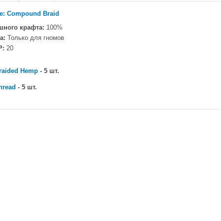
e: Compound Braid
шного крафта:
100%
а:
Только для гномов
P:
20
raided Hemp
- 5 шт.
hread
- 5 шт.