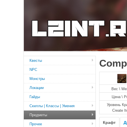
Comp
Квесты
NPC
Монстры
Локации
Вес \ We
Гайды
Цена \ P
Уровень Кр
Скиллы | Классы | Умения
Create I
Предметы
Крафт
Д
Прочее