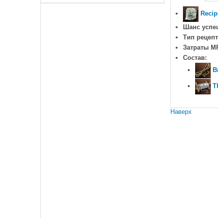
Recip
Шанс успе
Тип рецепт
Затраты M
Состав:
B
T
Наверх